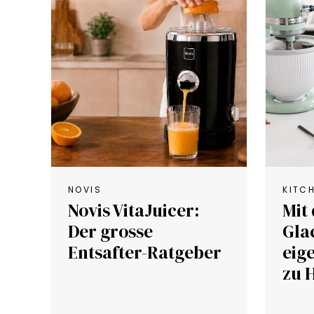
NOVIS
KITC
Novis VitaJuicer:
Mit
Der grosse
Gla
Entsafter-Ratgeber
eig
zu 