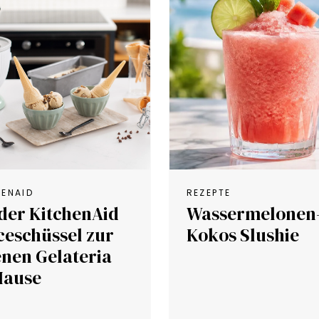
HENAID
REZEPTE
 der KitchenAid
Wassermelonen
ceschüssel zur
Kokos Slushie
enen Gelateria
Hause