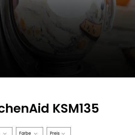
tchenAid KSM135
n
Farbe
Preis