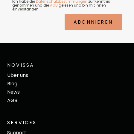
Ich habe die
Datenschutzbestimmungen
zur Kenntnis
genommen und die
AGB
gelesen und bin mit ihnen
einverstanden.
ABONNIEREN
NOVISSA
Über uns
Blog
News
AGB
SERVICES
Support