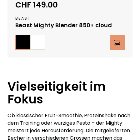
CHF 149.00
Regulärer Preis:
r
L
BEAST
a
Beast Mighty Blender 850+ cloud
g
e
auswählen
Farbe
Produkt Anzahl: Gib den g
r
Schwarz
Weiss
v
e
r
f
ü
Vielseitigkeit im
g
Fokus
b
a
r
Ob klassischer Fruit-Smoothie, Proteinshake nach
dem Training oder würziges Pesto – der Mighty
meistert jede Herausforderung. Die mitgelieferten
Becher in verschiedenen Grössen machen das