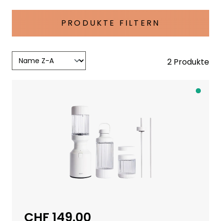
PRODUKTE FILTERN
2 Produkte
A
b
S
c
h
w
e
i
z
e
CHF 149.00
Regulärer Preis:
r