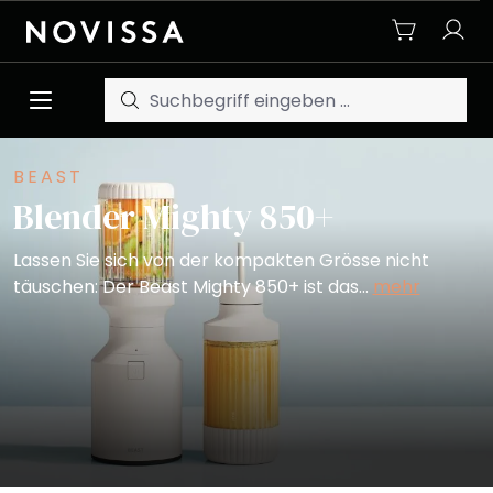
Zum Hauptinhalt springen
BEAST
Blender Mighty 850+
Lassen Sie sich von der kompakten Grösse nicht
täuschen: Der Beast Mighty 850+ ist das…
mehr