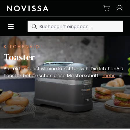
Zum Hauptinhalt springen
KITCHENAID
Toaster
Perfekter Toast ist eine Kunst für sich. Die KitchenAid
Toaster beherrschen diese Meisterschaft…
mehr