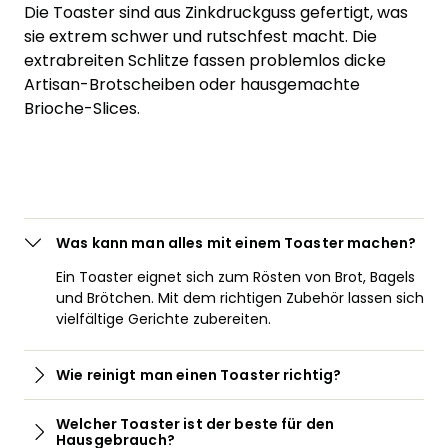
Die Toaster sind aus Zinkdruckguss gefertigt, was
sie extrem schwer und rutschfest macht. Die
extrabreiten Schlitze fassen problemlos dicke
Artisan-Brotscheiben oder hausgemachte
Brioche-Slices.
Was kann man alles mit einem Toaster machen?
Ein Toaster eignet sich zum Rösten von Brot, Bagels
und Brötchen. Mit dem richtigen Zubehör lassen sich
vielfältige Gerichte zubereiten.
Wie reinigt man einen Toaster richtig?
Nach dem Gebrauch sollten die Krümelschublade
Welcher Toaster ist der beste für den
entleert und das Gerät mit einem feuchten Tuch
Hausgebrauch?