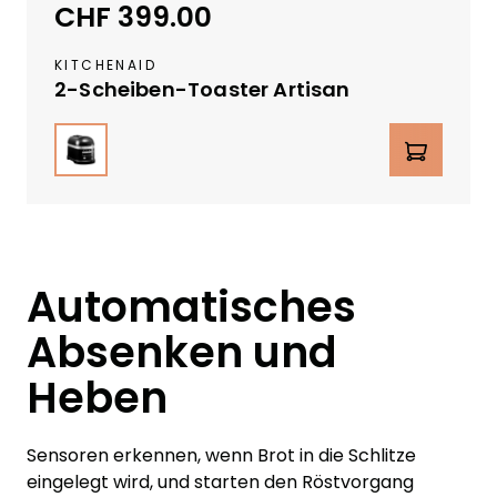
CHF 399.00
Regulärer Preis:
r
L
KITCHENAID
a
2-Scheiben-Toaster Artisan
g
e
auswählen
Farbe
Produkt Anzahl: Gib den gewüns
r
v
e
r
f
ü
Automatisches
g
Absenken und
b
a
Heben
r
Sensoren erkennen, wenn Brot in die Schlitze
eingelegt wird, und starten den Röstvorgang