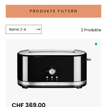
PRODUKTE FILTERN
2 Produkte
A
b
S
c
h
w
e
i
z
e
CHF 369.00
Regulärer Preis:
r