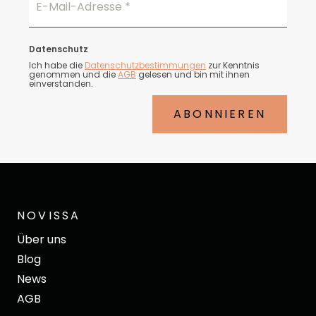
E-Mail-Adresse
*
Datenschutz
Ich habe die
Datenschutzbestimmungen
zur Kenntnis
genommen und die
AGB
gelesen und bin mit ihnen
einverstanden.
ABONNIEREN
NOVISSA
Über uns
Blog
News
AGB