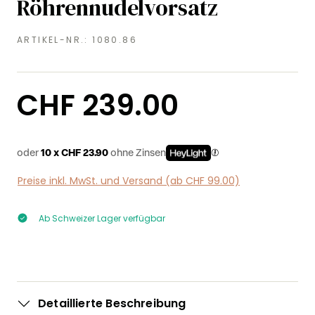
Röhrennudelvorsatz
ARTIKEL-NR.:
1080.86
Regulärer Preis:
CHF 239.00
oder
10 x CHF 23.90
ohne Zinsen
Preise inkl. MwSt. und Versand (ab CHF 99.00)
Ab Schweizer Lager verfügbar
Detaillierte Beschreibung