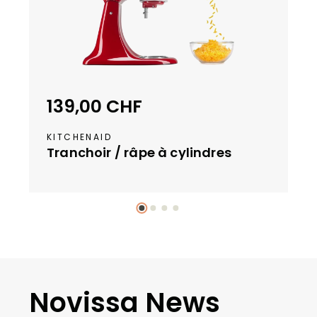
o
n
i
b
l
e
139,00 CHF
Prix régulier :
d
a
KITCHENAID
n
Tranchoir / râpe à cylindres
s
e
n
v
ir
o
n
4
Novissa News
s
e