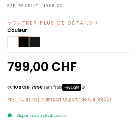
RÉF. PRODUIT :
1008.03
MONTRER PLUS DE DÉTAILS
Sélectionnez
Couleur
Prix régulier :
799,00 CHF
ou
10 x CHF 79.90
sans frais
Prix TTC et incl. Transport (à partir de CHF 99.00)
Disponible du stock suisse