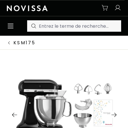
Passer au contenu principal
KSM175
Ignorer la galerie d'images