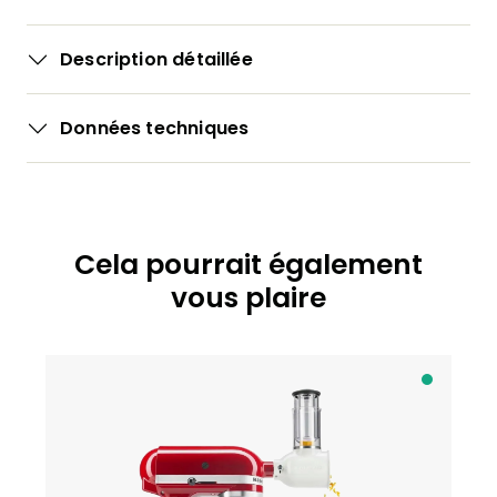
Description détaillée
Données techniques
Cela pourrait également
Ignorer la galerie de produits
vous plaire
D
i
s
p