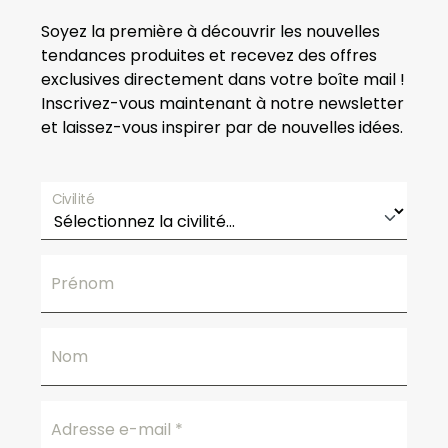
m
Soyez la première à découvrir les nouvelles
a
tendances produites et recevez des offres
i
exclusives directement dans votre boîte mail !
n
Inscrivez-vous maintenant à notre newsletter
e
et laissez-vous inspirer par de nouvelles idées.
s
Civilité
Prénom
Nom
Adresse e-mail
*