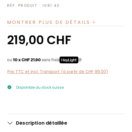
RÉF. PRODUIT :
1081.43
MONTRER PLUS DE DÉTAILS
Prix régulier :
219,00 CHF
ou
10 x CHF 21.90
sans frais
Prix TTC et incl. Transport (à partir de CHF 99.00)
Disponible du stock suisse
Description détaillée