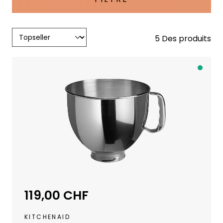
5 Des produits
D
i
s
p
o
n
i
b
l
e
119,00 CHF
Prix régulier :
d
u
KITCHENAID
s