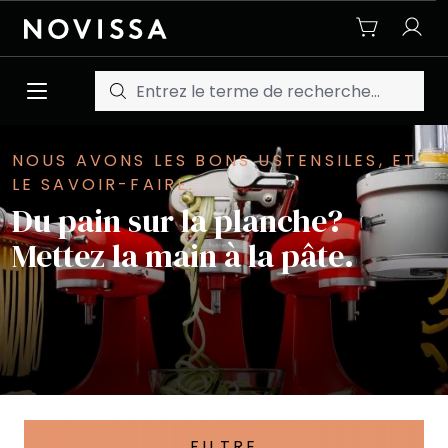
Passer au contenu principal
NOUS AVONS LES BONS USTENSILES, ET
LE SAVOIR-FAIRE.
Du pain sur la planche?
Mettez la main à la pâte.
FILTRE