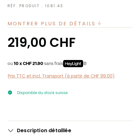
RÉF. PRODUIT :
1081.43
MONTRER PLUS DE DÉTAILS
Prix régulier :
219,00 CHF
ou
10 x CHF 21.90
sans frais
Prix TTC et incl. Transport (à partir de CHF 99.00)
Disponible du stock suisse
Description détaillée