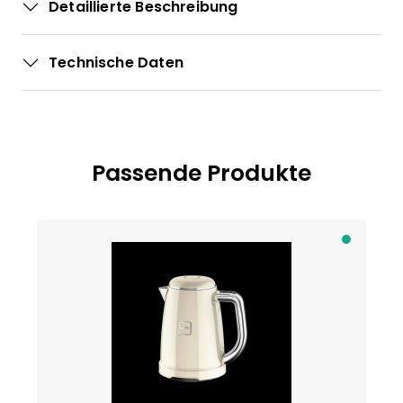
Detaillierte Beschreibung
Technische Daten
Passende Produkte
Produktgalerie überspringen
A
b
S
c
h
w
e