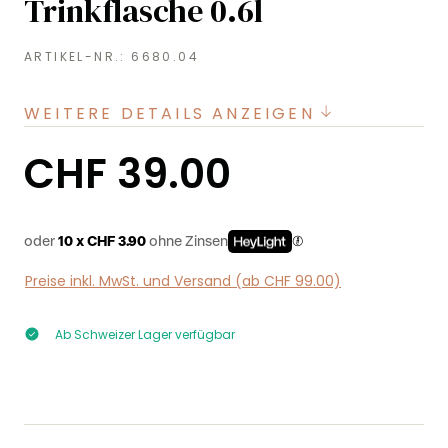
Trinkflasche 0.6l
ARTIKEL-NR.:
6680.04
WEITERE DETAILS ANZEIGEN
Regulärer Preis:
CHF 39.00
oder
10 x CHF 3.90
ohne Zinsen
Preise inkl. MwSt. und Versand (ab CHF 99.00)
Ab Schweizer Lager verfügbar