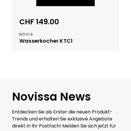
i
z
e
CHF 149.00
Regulärer Preis:
r
L
NOVIS
a
Wasserkocher KTC1
g
e
r
v
e
r
f
ü
Novissa News
g
b
Entdecken Sie als Erster die neuen Produkt-
a
Trends und erhalten Sie exklusive Angebote
r
direkt in Ihr Postfach! Melden Sie sich jetzt für