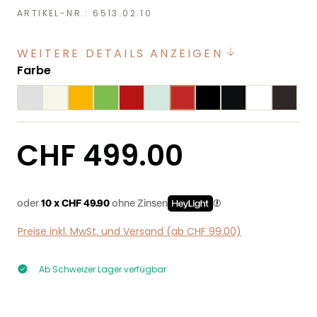
ARTIKEL-NR.:
6513.02.10
WEITERE DETAILS ANZEIGEN
auswählen
Farbe
Regulärer Preis:
CHF 499.00
oder
10 x CHF 49.90
ohne Zinsen
Preise inkl. MwSt. und Versand (ab CHF 99.00)
Ab Schweizer Lager verfügbar