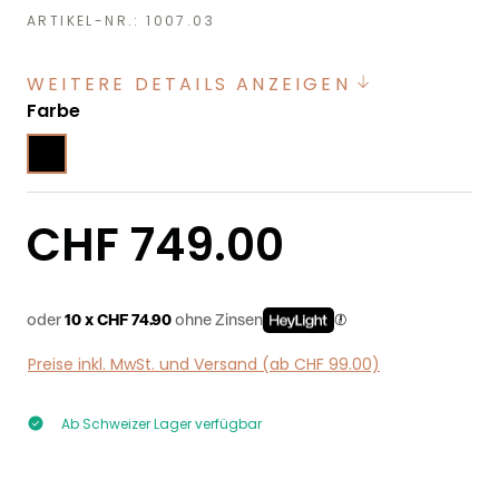
ARTIKEL-NR.:
1007.03
WEITERE DETAILS ANZEIGEN
auswählen
Farbe
Regulärer Preis:
CHF 749.00
oder
10 x CHF 74.90
ohne Zinsen
Preise inkl. MwSt. und Versand (ab CHF 99.00)
Ab Schweizer Lager verfügbar