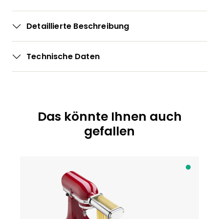
Detaillierte Beschreibung
Technische Daten
Das könnte Ihnen auch
Produktgalerie überspringen
gefallen
A
b
S
c