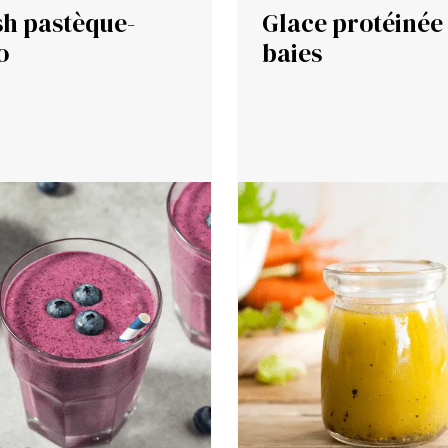
sh pastèque-
Glace protéinée
o
baies