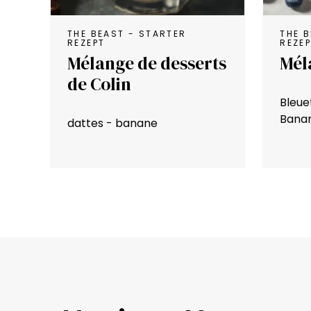
THE BEAST - STARTER
THE 
REZEPT
REZE
Mélange de desserts
Mél
de Colin
Bleue
Bana
dattes - banane