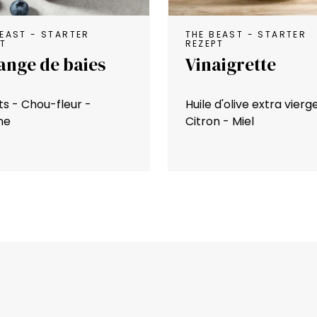
BEAST - STARTER
THE BEAST - STARTER
PT
REZEPT
ange de baies
Vinaigrette
ts - Chou-fleur -
Huile d'olive extra vierg
ne
Citron - Miel