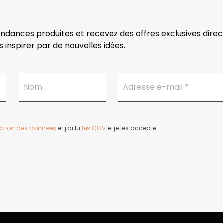
endances produites et recevez des offres exclusives dire
 inspirer par de nouvelles idées.
Nom
Adresse e-mail
*
ection des données
et j'ai lu
les CGV
et je les accepte.