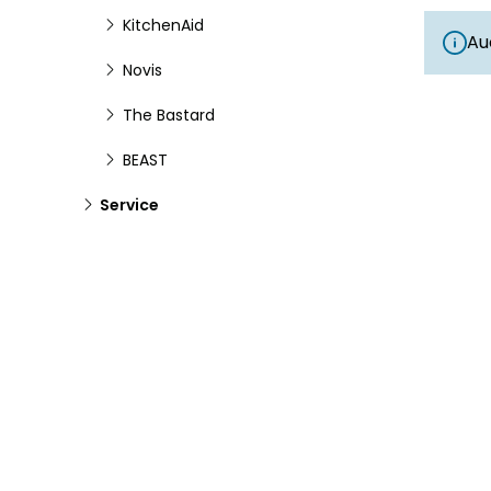
KitchenAid
Au
Novis
The Bastard
BEAST
Service