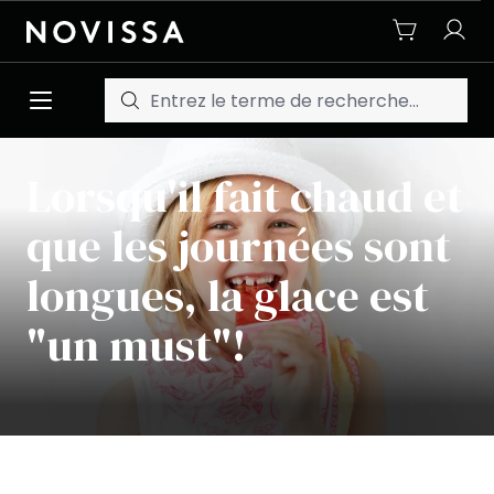
Passer au contenu principal
Lorsqu'il fait chaud et
que les journées sont
longues, la glace est
"un must"!