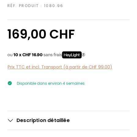
RÉF. PRODUIT :
1080.96
Prix régulier :
169,00 CHF
ou
10 x CHF 16.90
sans frais
Prix TTC et incl. Transport (à partir de CHF 99.00)
Disponible dans environ 4 semaines
Description détaillée