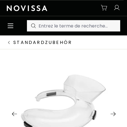
Passer au contenu principal
STANDARDZUBEHÖR
Ignorer la galerie d'images