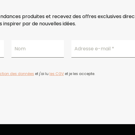
endances produites et recevez des offres exclusives dire
 inspirer par de nouvelles idées.
Nom
Adresse e-mail
*
ection des données
et j'ai lu
les CGV
et je les accepte.