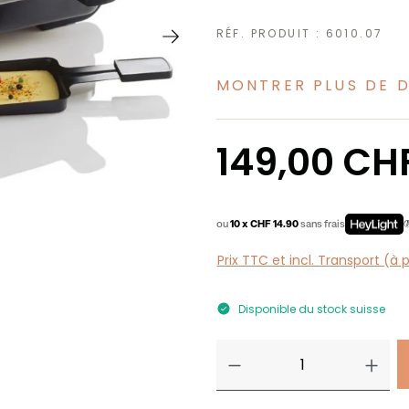
RÉF. PRODUIT :
6010.07
MONTRER PLUS DE 
Prix régulier :
149,00 CH
ou
10 x CHF 14.90
sans frais
Prix TTC et incl. Transport (à 
Disponible du stock suisse
Quantité de produ