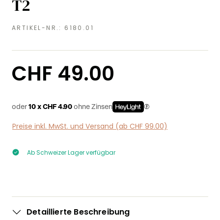
T2
ARTIKEL-NR.:
6180.01
Regulärer Preis:
CHF 49.00
oder
10 x CHF 4.90
ohne Zinsen
Preise inkl. MwSt. und Versand (ab CHF 99.00)
Ab Schweizer Lager verfügbar
Detaillierte Beschreibung