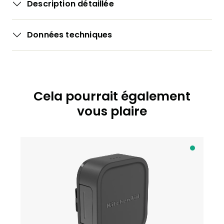
Description détaillée
Données techniques
Cela pourrait également
Ignorer la galerie de produits
vous plaire
A
p
r
è
s
r