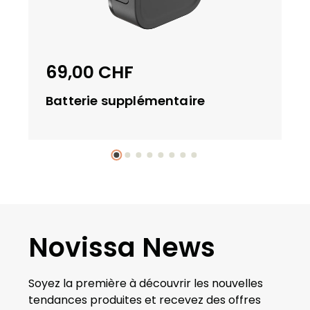
é
c
e
p
69,00 CHF
Prix régulier :
ti
o
Batterie supplémentaire
n
d
e
l
a
c
o
m
Novissa News
m
a
n
Soyez la première à découvrir les nouvelles
d
tendances produites et recevez des offres
e