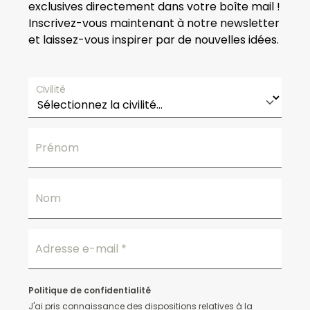
exclusives directement dans votre boîte mail !
,
Inscrivez-vous maintenant à notre newsletter
e
et laissez-vous inspirer par de nouvelles idées.
n
v
ir
Civilité
o
n
4
à
Prénom
6
s
e
Nom
m
a
i
Adresse e-mail
*
n
e
Politique de confidentialité
s
J'ai pris connaissance des dispositions relatives à la