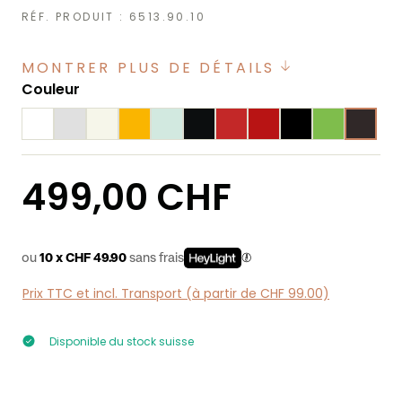
RÉF. PRODUIT :
6513.90.10
MONTRER PLUS DE DÉTAILS
Sélectionnez
Couleur
Prix régulier :
499,00 CHF
ou
10 x CHF 49.90
sans frais
Prix TTC et incl. Transport (à partir de CHF 99.00)
Disponible du stock suisse