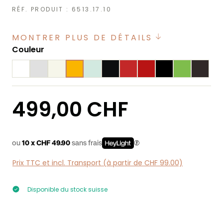
RÉF. PRODUIT :
6513.17.10
MONTRER PLUS DE DÉTAILS
Sélectionnez
Couleur
Prix régulier :
499,00 CHF
ou
10 x CHF 49.90
sans frais
Prix TTC et incl. Transport (à partir de CHF 99.00)
Disponible du stock suisse