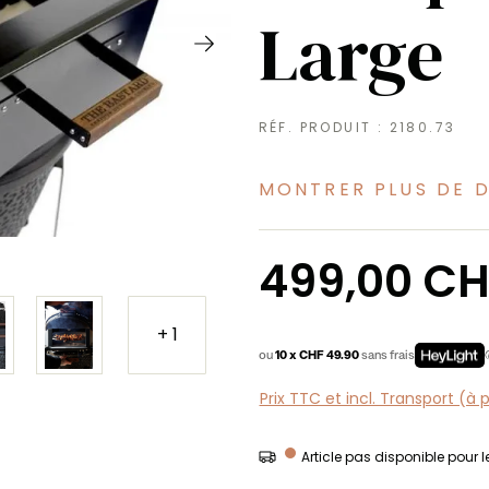
Large
RÉF. PRODUIT :
2180.73
MONTRER PLUS DE 
Prix régulier :
499,00 CH
+ 1
ou
10 x CHF 49.90
sans frais
Prix TTC et incl. Transport (à 
Article pas disponible pour 