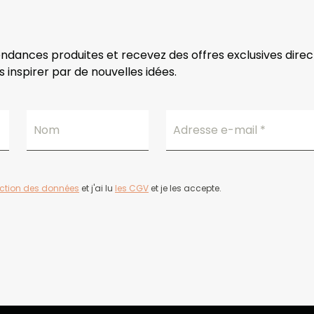
endances produites et recevez des offres exclusives dire
 inspirer par de nouvelles idées.
Nom
Adresse e-mail
*
ection des données
et j'ai lu
les CGV
et je les accepte.