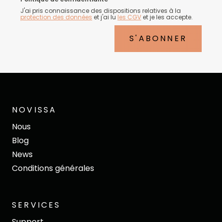
J'ai pris connaissance des dispositions relatives à la
protection des données
et j'ai lu
les CGV
et je les accepte.
S'ABONNER
NOVISSA
Nous
Blog
News
Conditions générales
SERVICES
Support