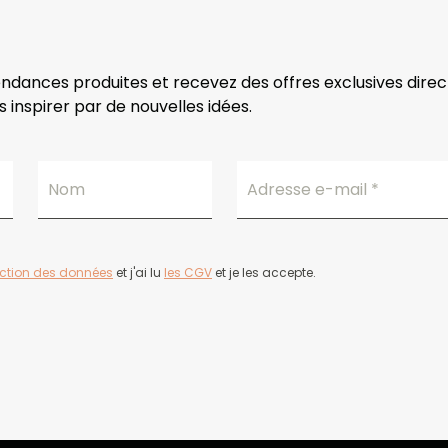
endances produites et recevez des offres exclusives dire
 inspirer par de nouvelles idées.
Nom
Adresse e-mail
*
ection des données
et j'ai lu
les CGV
et je les accepte.