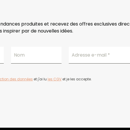
endances produites et recevez des offres exclusives dire
 inspirer par de nouvelles idées.
Nom
Adresse e-mail
*
ection des données
et j'ai lu
les CGV
et je les accepte.